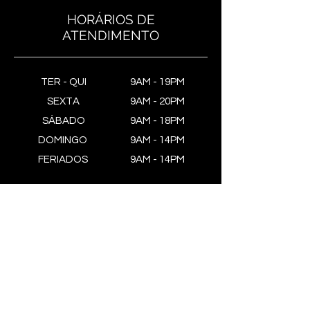
HORÁRIOS DE
ATENDIMENTO
TER - QUI
9AM - 19PM
SEXTA
9AM - 20PM
SÁBADO
9AM - 18PM
DOMINGO
9AM - 14PM
FERIADOS
9AM - 14PM
JUNTE-SE A NÓS
Estenda a experiência Go Meat
e assine nossa newsletter.