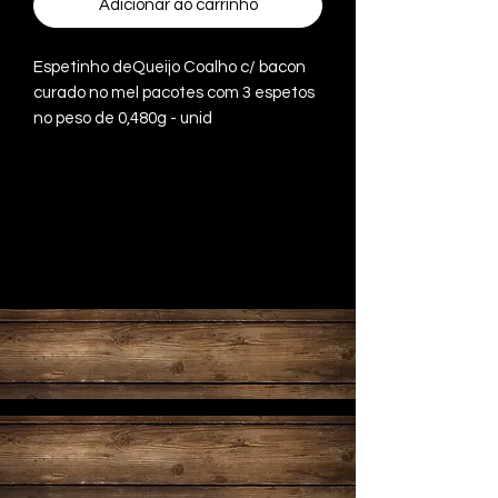
Adicionar ao carrinho
Espetinho deQueijo Coalho c/ bacon
curado no mel pacotes com 3 espetos
no peso de 0,480g - unid
Produto Refrigerado
Embalado á vácuo
Produto refrigerado -
embalado a vácuo