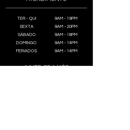
TER - QUI
9AM - 19PM
SEXTA
9AM - 20PM
SÁBADO
9AM - 18PM
DOMINGO
9AM - 14PM
FERIADOS
9AM - 14PM
JUNTE-SE A NÓS
Estenda a experiência Go Meat
e assine nossa newsletter.
Inscreva-se