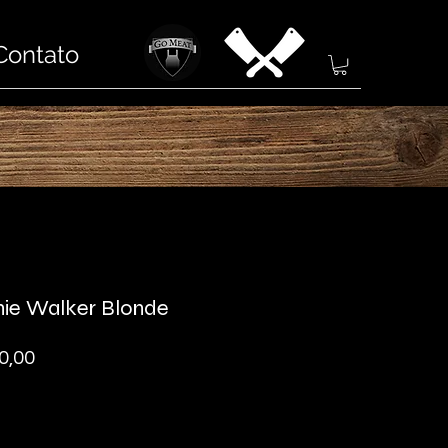
Contato
ie Walker Blonde
Preço
0,00
dade
*