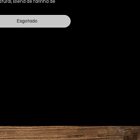
tural, Blend de farinha de
a com castanha de caju,
a e limão.
Esgotado
riano
o: contém castanha de caju,
s do leite e do trigo. Pode conter
enteio, cevada e soja.