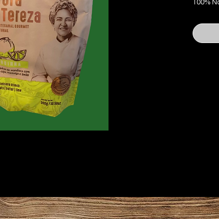
100% Na
mandioc
manteig
Vegeta
Alérgic
derivado
aveia, c