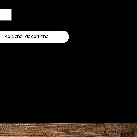
dade
*
Adicionar ao carrinho