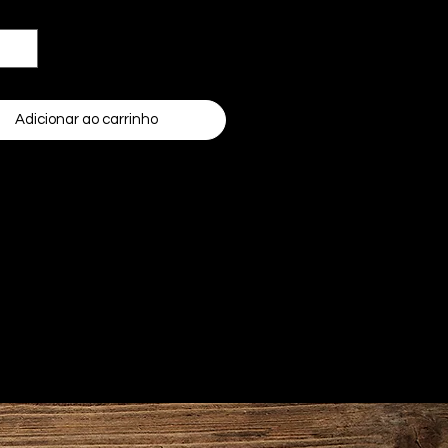
dade
*
Adicionar ao carrinho